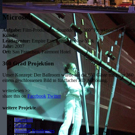
Microsoft
Aufgabe:
Film-Produktion, Sounddesign, 360° Projektion, Technisc
Kunde:
Leadagentur:
Empire Entertainment New York
Jahr:
2007
Ort:
San Francisco, Fairmont Hotel
360 Grad Projektion
Unser Konzept: Der Ballroom wurde für die 650 Gäste mit einer 360
einem geschlossenen Bild in fünffacher HD Auflösung.
weiterlesen >>
share this on
Facebook
Twitter
weitere Projekte
Microsoft
Concave
Modular Residencies