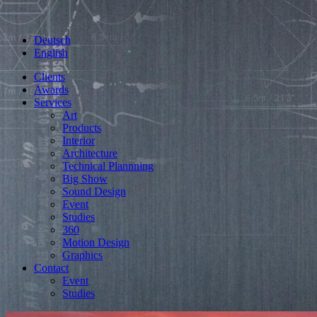
Deutsch
English
Clients
Awards
Services
Art
Products
Interior
Architecture
Technical Plannning
Big Show
Sound Design
Event
Studies
360
Motion Design
Graphics
Contact
Event
Studies