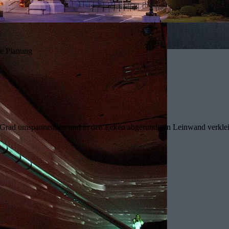
he Planung
 Grad umspannenden und in den Ecken abgerundeten Leinwand verkleide