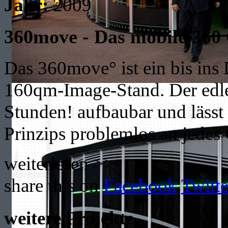
Jahr:
2009
360move - Das mobile 360
Das 360move° ist ein bis ins 
160qm-Image-Stand. Der edle
Stunden! aufbaubar und lässt
Prinzips problemlos an jedes
weiterlesen >>
share this on
Facebook
Twitte
weitere Projekte