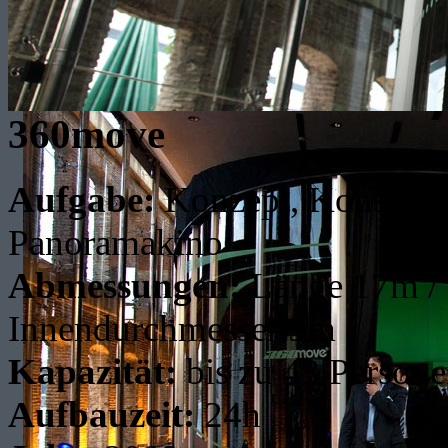
360move
Aufgabe:
Konzept, Konstruk
Panoramakino
Abmessungen:
Länge 17m / 
Innendurchmesser 9m
Kapazität:
bis zu 43 Persone
Aufbauzeit:
24h