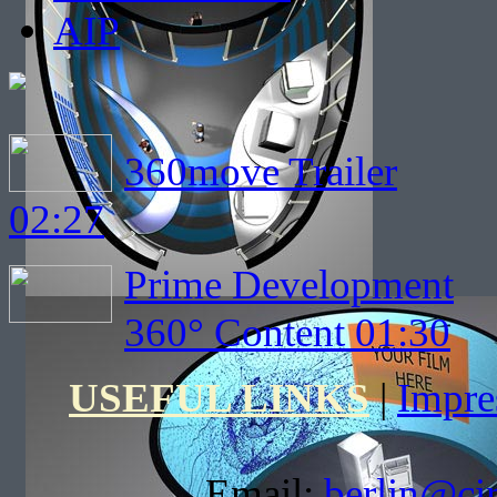
AIP
360move Trailer
02:27
Prime Development
360° Content 01:30
USEFUL LINKS
|
Impr
Email:
berlin@ci