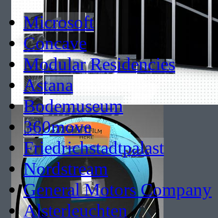
Microsoft
Concave
Modular Residencies
Astana
Bodemuseum
360move
Friedrichstadtpalast
Nordstream
General Motors Company
Alsterleuchten