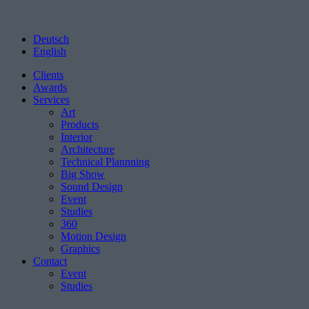
Deutsch
English
Clients
Awards
Services
Art
Products
Interior
Architecture
Technical Plannning
Big Show
Sound Design
Event
Studies
360
Motion Design
Graphics
Contact
Event
Studies