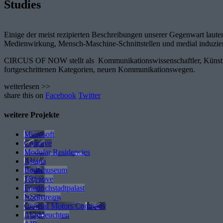
Studies
Einige der meist rezipierten Beschreibungen unserer Gegenwart lauten
Medienwirkung, Mensch-Maschine-Schnittstellen und medial induziert
CIRCUS OF NOW stellt als Kommunikationswissenschaftler, Künstler u
fortgeschrittenen Kategorien, neuen Kommunikationswegen.
weiterlesen >>
share this on
Facebook
Twitter
weitere Projekte
Microsoft
Concave
Modular Residencies
Astana
Bodemuseum
360move
Friedrichstadtpalast
Nordstream
General Motors Company
Alsterleuchten