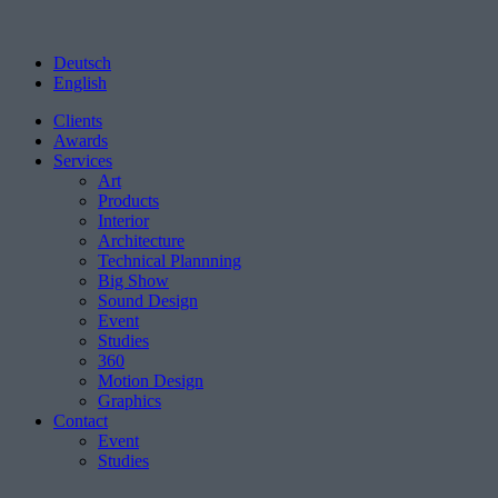
Deutsch
English
Clients
Awards
Services
Art
Products
Interior
Architecture
Technical Plannning
Big Show
Sound Design
Event
Studies
360
Motion Design
Graphics
Contact
Event
Studies