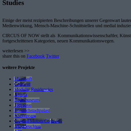
Studies
Einige der meist rezipierten Beschreibungen unserer Gegenwart lauten
Medienwirkung, Mensch-Maschine-Schnittstellen und medial induziert
CIRCUS OF NOW stellt als Kommunikationswissenschaftler, Künstler u
fortgeschrittenen Kategorien, neuen Kommunikationswegen.
weiterlesen >>
share this on
Facebook
Twitter
weitere Projekte
Microsoft
Concave
Modular Residencies
Astana
Bodemuseum
360move
Friedrichstadtpalast
Nordstream
General Motors Company
Alsterleuchten