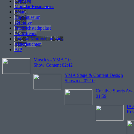
Concave
Modular Residencies
Astana
Bodemuseum
360move
Friedrichstadtpalast
Nordstream
General Motors Company
Alsterleuchten
AIP
Muscles - YMA '10
Show Content 02:42
YMA Stage & Content Design
Showreel 05:10
Creative Sports Awa
01:59
IAA
Rev