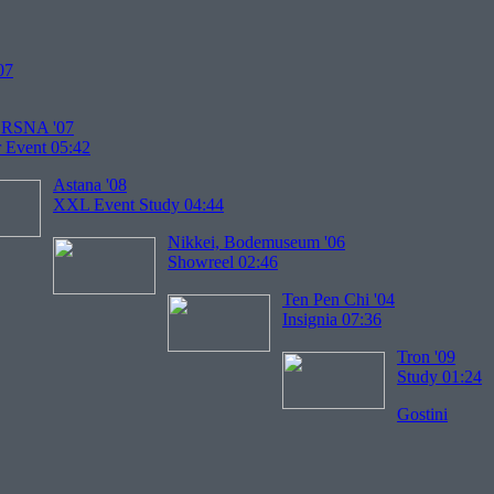
07
 RSNA '07
 Event 05:42
Astana '08
XXL Event Study 04:44
Nikkei, Bodemuseum '06
Showreel 02:46
Ten Pen Chi '04
Insignia 07:36
Tron '09
Study 01:24
Gostini