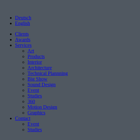
Deutsch
English
Clients
Awards
Services
Art
Products
Interior
Architecture
Technical Plannning
Big Show
Sound Design
Event
Studies
360
Motion Design
Graphics
Contact
Event
Studies