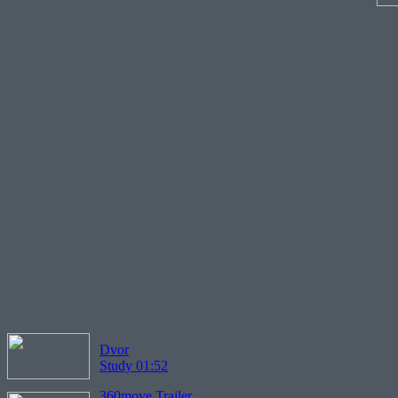
Dvor
Study 01:52
360move Trailer