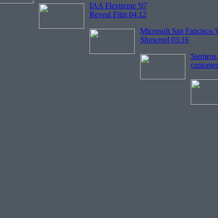
IAA Flextreme '07
Reveal Film 04:12
Microsoft San Fancisco '
Showreel 03:16
Siemens
customer