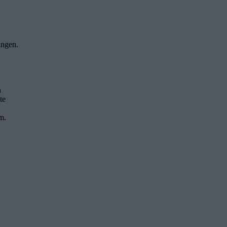
ungen.
n
te
m.