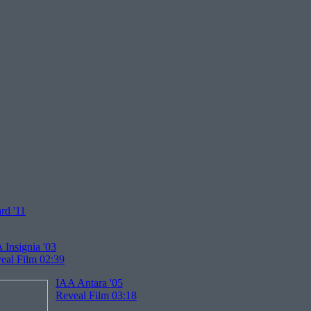
rd '11
 Insignia '03
eal Film 02:39
IAA Antara '05
Reveal Film 03:18