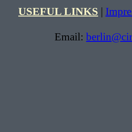
USEFUL LINKS
|
Impr
Email:
berlin@ci