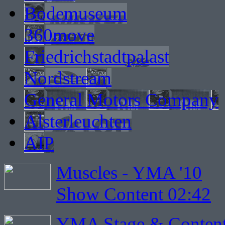
Bodemuseum
360move
Friedrichstadtpalast
Nordstream
General Motors Company
Alsterleuchten
AIP
Muscles - YMA '10
Show Content 02:42
YMA Stage & Content