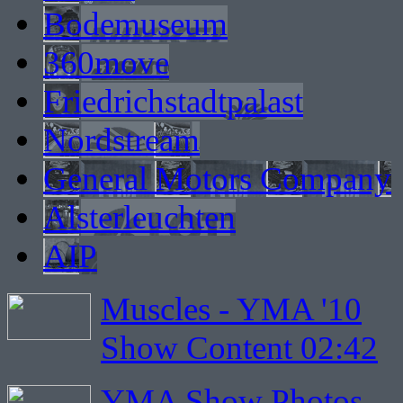
Bodemuseum
360move
Friedrichstadtpalast
Nordstream
General Motors Company
Alsterleuchten
AIP
Muscles - YMA '10
Show Content 02:42
YMA Show Photos