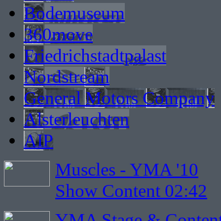
Bodemuseum
360move
Friedrichstadtpalast
Nordstream
General Motors Company
Alsterleuchten
AIP
Muscles - YMA '10
Show Content 02:42
YMA Stage & Content