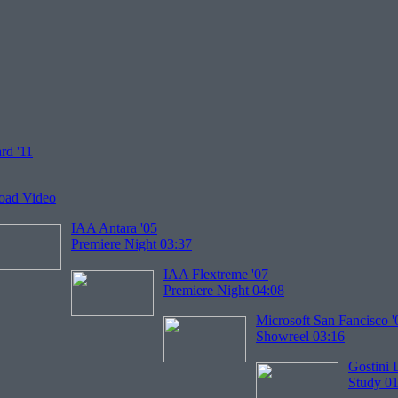
rd '11
oad Video
IAA Antara '05
Premiere Night 03:37
IAA Flextreme '07
Premiere Night 04:08
Microsoft San Fancisco '
Showreel 03:16
Gostini 
Study 01