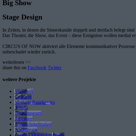
Big Show
Stage Design
In Zeiten, in denen die Sinneskanäle doppelt und dreifach belegt si
Das Theater, die Show, das Event – diese Ereignisse wollen medial er
CIRCUS OF NOW aktiviert alle Elemente kommunikativer Prozesse un
unbeschadet wieder zurück.
weiterlesen >>
share this on
Facebook
Twitter
weitere Projekte
Microsoft
Concave
Modular Residencies
Astana
Bodemuseum
360move
Friedrichstadtpalast
Nordstream
General Motors Company