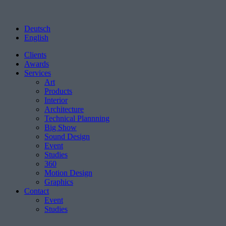
Deutsch
English
Clients
Awards
Services
Art
Products
Interior
Architecture
Technical Plannning
Big Show
Sound Design
Event
Studies
360
Motion Design
Graphics
Contact
Event
Studies