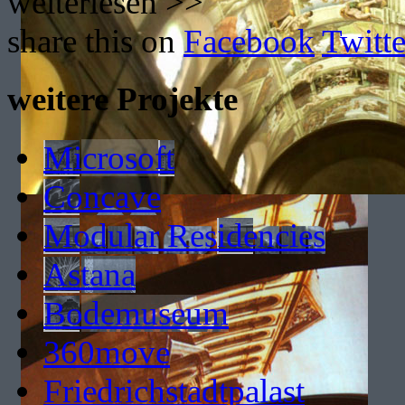
weiterlesen >>
share this on
Facebook
Twitte
weitere Projekte
Microsoft
Concave
Modular Residencies
Astana
Bodemuseum
360move
Friedrichstadtpalast