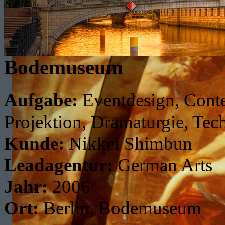
Bodemuseum
Aufgabe:
Eventdesign, Conte
Projektion, Dramaturgie, Tec
Kunde:
Nikkei Shimbun
Leadagentur:
German Arts
Jahr:
2006
Ort:
Berlin, Bodemuseum