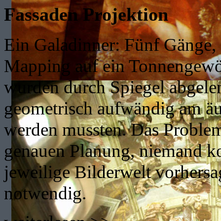
Fassaden Projektion
Ein Galadinner: Fünf Gänge,
Mapping auf ein Tonnengewöl
wurden durch Spiegel abgelen
geometrisch aufwändig am äuß
werden mussten. Das Problem:
genauen Planung, niemand kon
jeweilige Bilderwelt vorhers
notwendig.