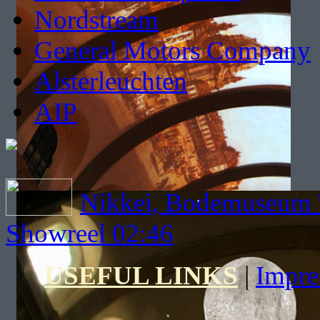
Nordstream
General Motors Company
Alsterleuchten
AIP
Nikkei, Bodemuseum 
Showreel 02:46
USEFUL LINKS
|
Impr