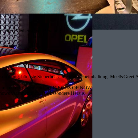
sition, Medienserver Beratung
eschaltung, höchste Sicherheitsstufe und Geheimhaltung. Meet&Greet Ar
eich mit dem Kunden zeichnet CIRCUS OF NOW
Shows verantwortlich. Die besondere Heraus-