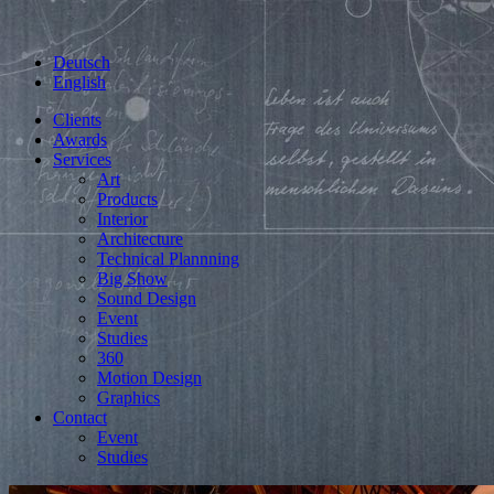
Deutsch
English
Clients
Awards
Services
Art
Products
Interior
Architecture
Technical Plannning
Big Show
Sound Design
Event
Studies
360
Motion Design
Graphics
Contact
Event
Studies