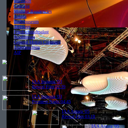
Microsoft
Concave
Modular Residencies
Astana
Bodemuseum
360move
Friedrichstadtpalast
Nordstream
General Motors Company
Alsterleuchten
AIP
IAA Insignia '03
Reveal Film 02:39
IAA Insignia '03
Premiere Night 04:45
IAA Antara '05
Reveal Film 03:18
IAA Antara '05