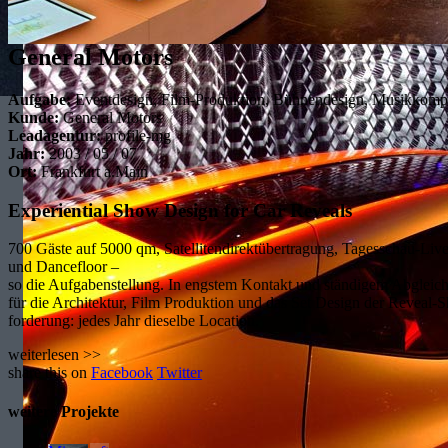
General Motors
Aufgabe:
Eventdesign, Film-Produktion, Bühnendesign, Musikkompo
Kunde:
General Motors
Leadagentur:
profile-mg
Jahr:
2003 / 05 / 07
Ort:
Frankfurt a.Main
Experiential Show Design for Car Reveals
700 Gäste auf 5000 qm, Satellitendirektübertragung, Tagesschau-Liv
und Dancefloor –
so die Aufgabenstellung. In engstem Kontakt und ständigem Abgl
für die Architektur, Film Produktion und das Set Design der Reveal-
forderung: jedes Jahr dieselbe Location.
weiterlesen >>
share this on
Facebook
Twitter
weitere Projekte