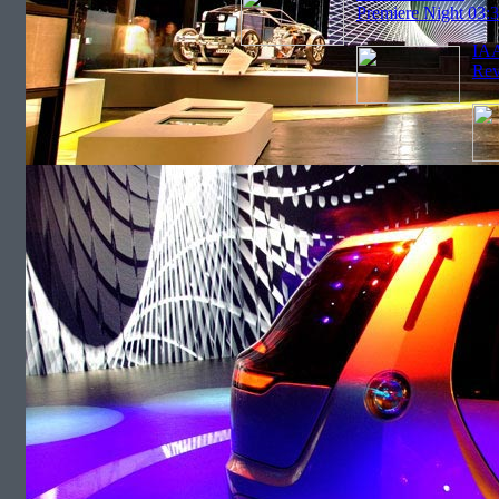
Premiere Night 03:
IAA
Rev