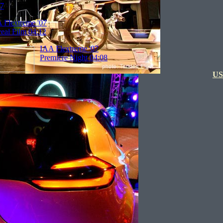
37
 Flextreme '07
eal Film 04:12
IAA Flextreme '07
Premiere Night 04:08
US