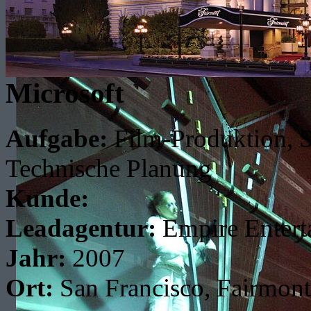
Microsoft
Aufgabe:
Film-Produktion, S
Technische Planung
Kunde:
Leadagentur:
Empire Entert
Jahr:
2007
Ort:
San Francisco, Fairmont