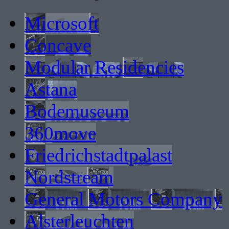
Microsoft
Concave
Modular Residencies
Astana
Bodemuseum
360move
Friedrichstadtpalast
Nordstream
General Motors Company
Alsterleuchten