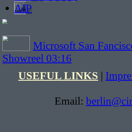
AIP
Microsoft San Fancisc
Showreel 03:16
USEFUL LINKS
|
Impr
Email:
berlin@ci