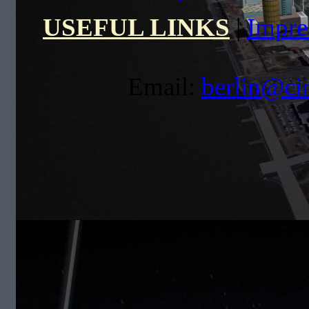
USEFUL LINKS
|
Impr
Email:
berlin@ci