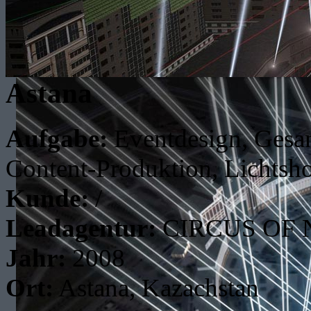
Astana
Aufgabe:
Eventdesign, Gesam
Content-Produktion, Lichtsh
Kunde:
/
Leadagentur:
CIRCUS OF
Jahr:
2008
Ort:
Astana, Kazachstan