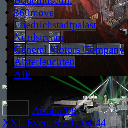
Bodemuseum
360move
Friedrichstadtpalast
Nordstream
General Motors Company
Alsterleuchten
AIP
Astana '08
XXL Event Study 04:44