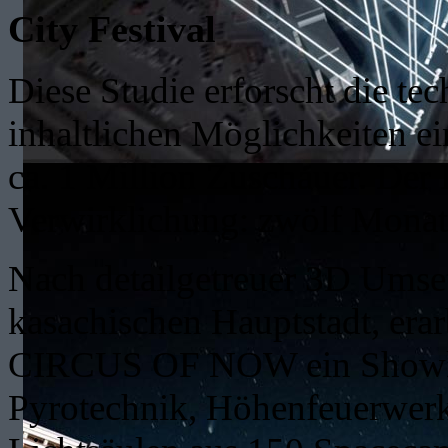
City Festival
Diese Studie erforscht die te
inhaltlichen Möglichkeiten e
ca. 1 Million Zuschauer. Der 
Verwirklichung: zwölf Monat
Nach detailgetreuer 3D Umse
kasachischen Hauptstadt, erar
CIRCUS OF NOW ein Showkon
Pyrotechnik, Höhenfeuerwer