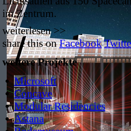
Lichtsäulen aus 150 Spaceca
im Zentrum.
weiterlesen >>
share this on
Facebook
Twitte
weitere Projekte
Microsoft
Concave
Modular Residencies
Astana